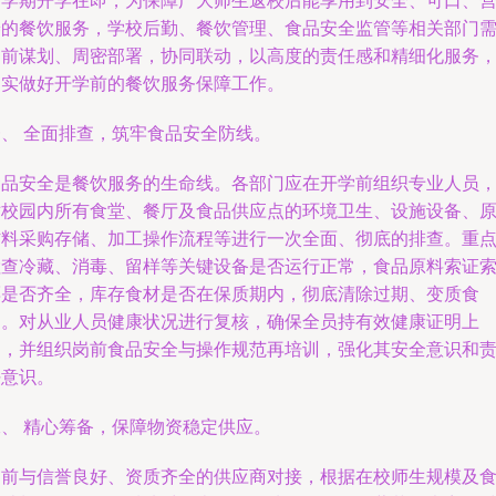
新学期开学在即，为保障广大师生返校后能享用到安全、可口、
养的餐饮服务，学校后勤、餐饮管理、食品安全监管等相关部门
提前谋划、周密部署，协同联动，以高度的责任感和精细化服务
切实做好开学前的餐饮服务保障工作。
一、 全面排查，筑牢食品安全防线。
食品安全是餐饮服务的生命线。各部门应在开学前组织专业人员
对校园内所有食堂、餐厅及食品供应点的环境卫生、设施设备、
材料采购存储、加工操作流程等进行一次全面、彻底的排查。重
检查冷藏、消毒、留样等关键设备是否运行正常，食品原料索证
票是否齐全，库存食材是否在保质期内，彻底清除过期、变质食
品。对从业人员健康状况进行复核，确保全员持有效健康证明上
岗，并组织岗前食品安全与操作规范再培训，强化其安全意识和
任意识。
二、 精心筹备，保障物资稳定供应。
提前与信誉良好、资质齐全的供应商对接，根据在校师生规模及