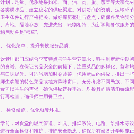
谱计划，足量、优质地采购米、面、油、肉、蛋、蔬菜等大宗食
及各类调味品，建立稳定的供应渠道。对供货商的资质、运输环
的卫生条件进行严格把关。做好库房整理与盘点，确保各类物资
类、离地、隔墙存放，先进先出，账物相符，为新学期餐饮服务
稳启动备足“粮草”。
三、 优化菜单，提升餐饮服务品质。
餐饮管理部门应结合季节特点与学生营养需求，科学制定新学期
期的食谱。在保证食品安全的前提下，注重菜品的多样化、营养
衡与口味提升。可适当增加时令蔬菜、优质蛋白的供应，推出一
受师生欢迎的特色菜品或地方风味窗口。充分考虑不同民族、不
饮食习惯学生的需求，确保供应选择丰富。对餐具的清洁消毒流
进行再检查，确保师生用餐卫生。
四、 检修设施，优化就餐环境。
开学前，对食堂的燃气管道、灶具、排烟系统、电路、给排水等
施进行全面检修和维护，排除安全隐患，确保所有设备开学即能